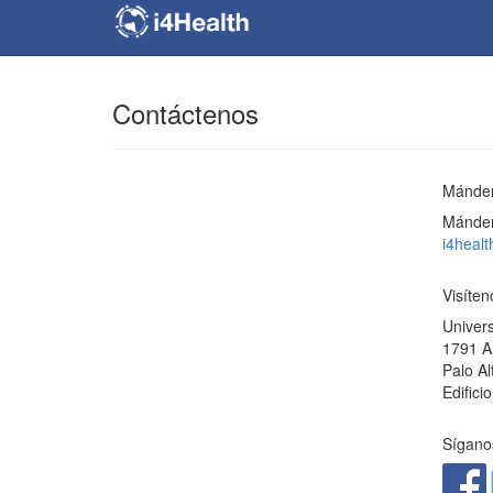
Contáctenos
Mánden
Mánden
i4heal
Visíten
Univers
1791 A
Palo A
Edifici
Síganos