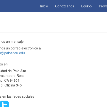
Inicio
Conózcanos
Equipo
Proy
os un mensaje
os un correo electrónico a
th@paloaltou.edu
os en
idad de Palo Alto
rastradero Road
lto, CA 94304
o 3, Oficina 345
 en las redes sociales