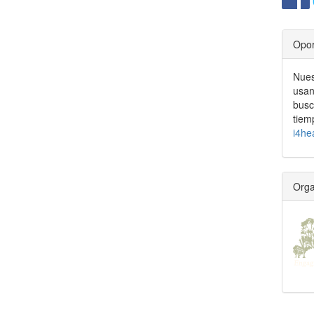
Opor
Nues
usan
busc
tiem
i4he
Orga